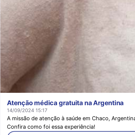
Atenção médica gratuita na Argentina
14/09/2024 15:17
A missão de atenção à saúde em Chaco, Argentin
Confira como foi essa experiência!