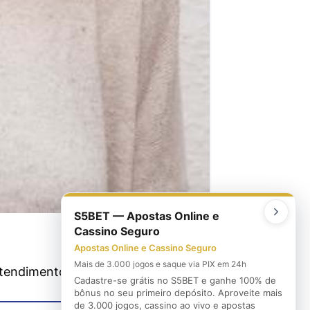
S5BET — Apostas Online e
Cassino Seguro
Apostas Online e Cassino Seguro
Mais de 3.000 jogos e saque via PIX em 24h
tendimentos em cinco dias.
Cadastre-se grátis no S5BET e ganhe 100% de
bônus no seu primeiro depósito. Aproveite mais
de 3.000 jogos, cassino ao vivo e apostas