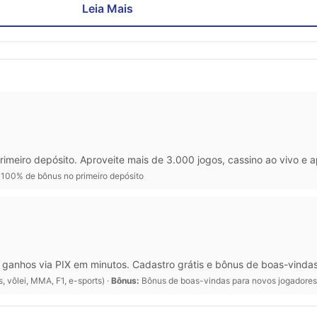
Leia Mais
meiro depósito. Aproveite mais de 3.000 jogos, cassino ao vivo e a
100% de bônus no primeiro depósito
anhos via PIX em minutos. Cadastro grátis e bônus de boas-vindas
, vôlei, MMA, F1, e-sports) ·
Bônus:
Bônus de boas-vindas para novos jogadores 