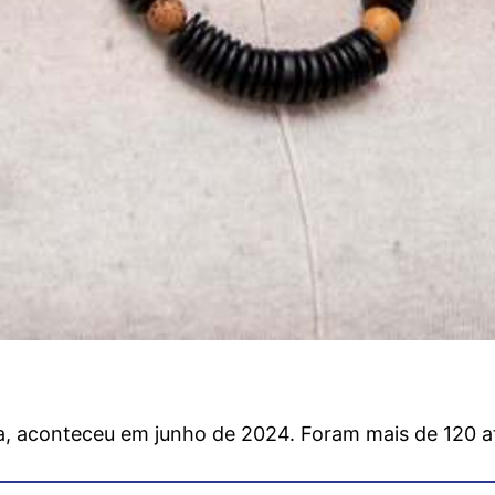
a, aconteceu em junho de 2024. Foram mais de 120 a