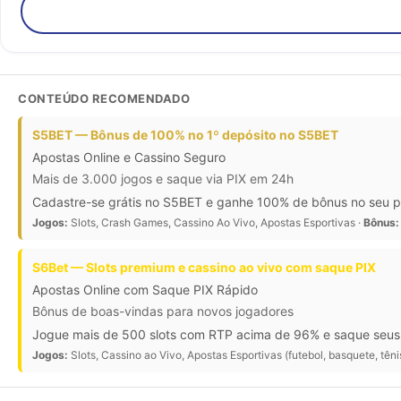
CONTEÚDO RECOMENDADO
S5BET — Bônus de 100% no 1º depósito no S5BET
Apostas Online e Cassino Seguro
Mais de 3.000 jogos e saque via PIX em 24h
Cadastre-se grátis no S5BET e ganhe 100% de bônus no seu pri
Jogos:
Slots, Crash Games, Cassino Ao Vivo, Apostas Esportivas ·
Bônus:
S6Bet — Slots premium e cassino ao vivo com saque PIX
Apostas Online com Saque PIX Rápido
Bônus de boas-vindas para novos jogadores
Jogue mais de 500 slots com RTP acima de 96% e saque seus g
Jogos:
Slots, Cassino ao Vivo, Apostas Esportivas (futebol, basquete, tênis