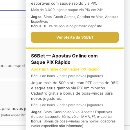
esportivas com saque rápido via PIX.
Mais de 3.000 jogos e saque via PIX em 24h
Jogos:
Slots, Crash Games, Cassino Ao Vivo, Apostas
Esportivas
Bônus:
100% de bônus no primeiro depósito
Ver oferta da S5BET
S6Bet — Apostas Online com
Saque PIX Rápido
postas esportivas com saque rápido via PIX.
Apostas Online com Saque PIX Rápido
Bônus de boas-vindas para novos jogadores
Jogue mais de 500 slots com RTP acima de 96%
e saque seus ganhos via PIX em minutos.
Cadastro grátis e bônus de boas-vindas para
novos jogadores.
Bônus de boas-vindas para novos jogadores
 para novos jogadores.
Jogos:
Slots, Cassino ao Vivo, Apostas Esportivas
(valor específico não informado)
(futebol, basquete, tênis, vôlei, MMA, F1, e-sports)
Bônus:
Bônus de boas-vindas para novos jogadores
(valor específico não informado)